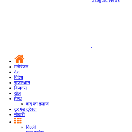
Sabguru News
मनोरंजन
देश
विदेश
राजस्थान
बिजनस
खेल
हेल्थ
दाद का इलाज
टूर एंड ट्रेवल
नौकरी
दिल्ली