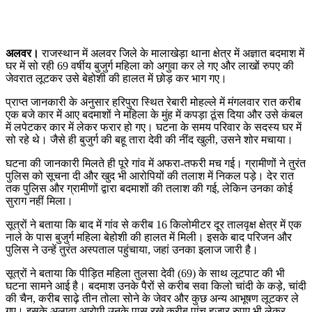
अलवर।
राजस्थान में अलवर जिले के मालाखेड़ा थाना क्षेत्र में अज्ञात बदमाश में
घर में सो रही 69 वर्षीय बुजुर्ग महिला को अगुवा कर ले गए और लाखों रुपए की
जेवरात लूटकर उसे बेहोशी की हालत में छोड़ कर भाग गए।
प्राप्त जानकारी के अनुसार हरिपुरा स्थित रेबारी मोहल्ले में मंगलवार रात करीब
एक बजे कार में आए बदमाशों ने महिला के मुंह में कपड़ा ठूंस दिया और उसे कंबल
में लपेटकर कार में लेकर फरार हो गए। घटना के समय परिवार के सदस्य घर में
सो रहे थे। जैसे ही बुजुर्ग की बहू तारा देवी की नींद खुली, उसने शोर मचाया।
घटना की जानकारी मिलते ही पूरे गांव में अफरा-तफरी मच गई। ग्रामीणों ने तुरंत
पुलिस को सूचना दी और खुद भी आरोपियों की तलाश में निकल पड़े। देर रात
तक पुलिस और ग्रामीणों द्वारा बदमाशों की तलाश की गई, लेकिन उनका कोई
सुराग नहीं मिला।
सूत्रों ने बताया कि बाद में गांव से करीब 16 किलोमीटर दूर तालवृक्ष क्षेत्र में एक
नाले के पास बुजुर्ग महिला बेहोशी की हालत में मिली। इसके बाद परिजन और
पुलिस ने उन्हें तुरंत अस्पताल पहुंचाया, जहां उनका इलाज जारी है।
सूत्रों ने बताया कि पीड़ित महिला तुलसा देवी (69) के साथ लूटपाट की भी
घटना सामने आई है। बदमाश उनके पैरों से करीब सवा किलो चांदी के कड़े, चांदी
की चैन, करीब साढ़े तीन तोला सोने के जेवर और कुछ अन्य आभूषण लूटकर ले
गए। इसके अलावा आरोपी उनके पास रखे करीब पांच हजार रुपए भी लेकर