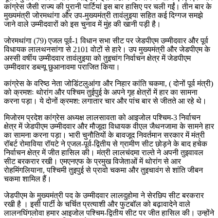
कांग्रेस जैसी राज्य की पुरानी पार्टियां इस बार हासिए पर चली गईं। तीन बार के
मुख्यमंत्री जोरमथांगा और उप-मुख्यमंत्री तावंलुइया सहित कई दिग्गज समझे
जाने वाले उम्मीदवारों को इस चुनाव में मुंह की खानी पड़ी है।
जोरमथांगा (79) एजल पूर्व-1 विधान सभा सीट पर जेडपीएम उम्मीदवार और पूर्व
विधायक लालथनसांगा से 2101 वोटों से हारे। उप मुख्यमंत्री और जेडपीएम के
अस्सी वर्षीय उम्मीदवार तावंलुइया को तुइचांग निर्वाचन क्षेत्र में जेडपीएम
उम्मीदवार डब्ल्यू छुआनावमा पराजित किया।
कांग्रेस के वरिष्ठ नेता जोडिंटलुआंगा और निहार कांति चकमा, ( दोनों पूर्व मंत्री)
को क्रमशः थोरांग और पश्चिम तुईपुई के अपने गृह क्षेत्रों में हार का सामना
करना पड़ा। ये दोनों क्रमश: लगातार चार और पांच बार से जीतते आ रहे थे।
मिजोरम प्रदेश कांग्रेस अध्यक्ष लालसावता को आइजोल पश्चिम-3 निर्वाचन
क्षेत्र में जेडपीएम उम्मीदवार और मौजूदा विधायक वीएल जैथनजामा के सामने हार
का सामना करना पड़ा। भारी चुनौतियों के बावजूद निवर्तमान सरकार में मंत्री
रॉबर्ट रोमाविया रॉयटे ने एजल-पूर्व-द्वितीय से ग्रामीण सीट छोड़ने के बाद हचेक
निर्वाचन क्षेत्र में जीत हासिल की। मंत्री लालचंदमा राल्ते ने अपनी तुइवावल
सीट बरकरार रखी। एमएनएफ के प्रमुख विजेताओं में थोरांग से आर
रोहमिंगलियाना, पश्चिमी तुइपुई से प्रावो चकमा और तुइचावंग से शांति जीबन
चकमा शामिल हैं।
जेडपीएम के मुख्यमंत्री पद के उम्मीदवार लालदुहोमा ने सेरछिप सीट बरकरार
रखी है । इसी पार्टी के चर्चित प्रत्याशी और फुटबॉल को बढ़ावादेने वाले
लालनघिंगलोवा हमार आइजोल पश्चिम-द्वितीय सीट पर जीत हासिल की। उन्होंने