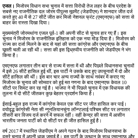
एजल।
मिजोरम विधान सभा चुनाव में सत्ता विरोधी तेज लहर के बीच प्रदेश के
सबसे नए राजनीतिक दल जोरम पीपुल्स मूवमेंट (जेडपीएम) ने शानदार जीत दर्ज
करते हुए 40 में से 27 सीटें जीत कर मिजो नेशनल फ्रंट (एमएनएफ) को सत्ता से
बाहर का रास्ता दिखा दिया।
मुख्यमंत्री जोरमथांगा एजल पूर्व-1 की अपनी सीट से चुनाव हार गए हैं। इस
चुनाव ने मिजोरम के राजनीतिक इतिहास को एक नया मोड़ दिया है। मिजोरम को
राज्य का दर्जा मिलने के बाद से यहां की सत्ता कांग्रेस और एमएनएफ के बीच
घूमती चली आ रही थी। सत्ता की इस द्विध्रुवीय राजनीति को जेडपीएम ने भंग
किया है।
एमएनएफ लगातार तीन बार से राज्य में सत्ता में थी और पिछले विधानसभा चुनावों
में इसे 26 सीटें हासिल हुई थीं, इस पार्टी ने उसके बाद हुए उपचुनावों में दो और
सीटें हासिल की थीं। इस बार चार अन्य राज्यों के साथ नवंबर में कराए गए
मिजोरम के चुनाव की सोमवार को हुई मत गणना के बाद एमएनएफ केवल 10
सीटों पर सिमट कर रह गई है। भाजपा ने भी पिछले चुनाव में एक विधायक की
तुलना में दो सीटें जीतकर कुछ बेहतर प्रदर्शन किया है।
ईसाई-बहुल इस राज्य में कांग्रेस केवल एक सीट पर जीत हासिल कर पाई।
वयोवृद्ध कांग्रेसी नेता सी न्गुनलियानचुंगा लॉन्ग्टलाई पश्चिम सीट पर लगातार
तीसरी बार विजय दर्ज करने में सफल रहीं। वहीं केन्द्र की सत्ता में आसीन
भारतीय जनता पार्टी को दो सीटों पर ही जीत हासिल हुई है।
वर्ष 2017 में स्थापित जेडपीएम ने अपने गठन के बाद मिजोरम विधानसभा के
दूसरे चुनाव में अपनी धाक जमाई है। इस पार्टी के उत्थान के साथ एमएनएफ और