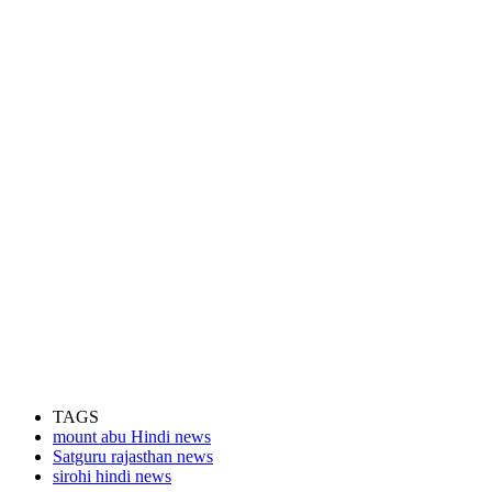
TAGS
mount abu Hindi news
Satguru rajasthan news
sirohi hindi news