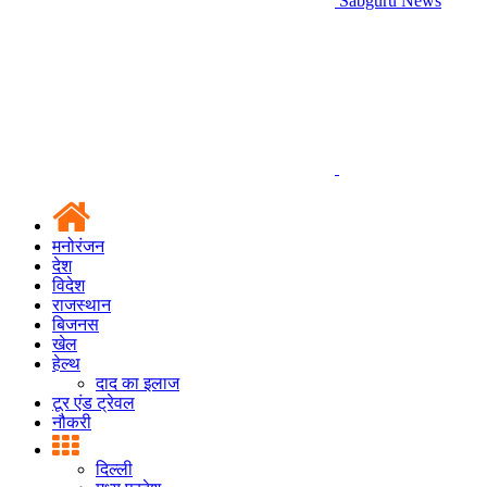
Sabguru News
मनोरंजन
देश
विदेश
राजस्थान
बिजनस
खेल
हेल्थ
दाद का इलाज
टूर एंड ट्रेवल
नौकरी
दिल्ली