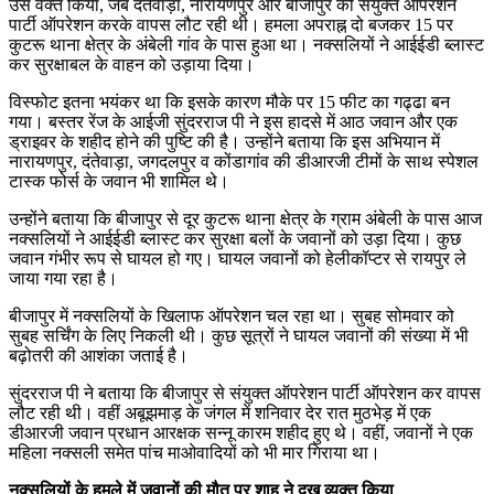
उस वक्त किया, जब दंतेवाड़ा, नारायणपुर और बीजापुर की संयुक्त ऑपरेशन
पार्टी ऑपरेशन करके वापस लौट रही थी। हमला अपराह्न दो बजकर 15 पर
कुटरू थाना क्षेत्र के अंबेली गांव के पास हुआ था। नक्सलियों ने आईईडी ब्लास्ट
कर सुरक्षाबल के वाहन को उड़ाया दिया।
विस्फोट इतना भयंकर था कि इसके कारण मौके पर 15 फीट का गढ्ढा बन
गया। बस्तर रेंज के आईजी सुंदरराज पी ने इस हादसे में आठ जवान और एक
ड्राइवर के शहीद होने की पुष्टि की है। उन्होंने बताया कि इस अभियान में
नारायणपुर, दंतेवाड़ा, जगदलपुर व कोंडागांव की डीआरजी टीमों के साथ स्पेशल
टास्क फोर्स के जवान भी शामिल थे।
उन्होंने बताया कि बीजापुर से दूर कुटरू थाना क्षेत्र के ग्राम अंबेली के पास आज
नक्सलियों ने आईईडी ब्लास्ट कर सुरक्षा बलों के जवानों को उड़ा दिया। कुछ
जवान गंभीर रूप से घायल हो गए। घायल जवानों को हेलीकॉप्टर से रायपुर ले
जाया गया रहा है।
बीजापुर में नक्सलियों के खिलाफ ऑपरेशन चल रहा था। सुबह सोमवार को
सुबह सर्चिंग के लिए निकली थी। कुछ सूत्रों ने घायल जवानों की संख्या में भी
बढ़ोतरी की आशंका जताई है।
सुंदरराज पी ने बताया कि बीजापुर से संयुक्त ऑपरेशन पार्टी ऑपरेशन कर वापस
लौट रही थी। वहीं अबूझमाड़ के जंगल में शनिवार देर रात मुठभेड़ में एक
डीआरजी जवान प्रधान आरक्षक सन्नू कारम शहीद हुए थे। वहीं, जवानों ने एक
महिला नक्सली समेत पांच माओवादियों को भी मार गिराया था।
नक्सलियों के हमले में जवानों की मौत पर शाह ने दुख व्यक्त किया