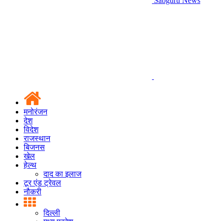
Sabguru News
मनोरंजन
देश
विदेश
राजस्थान
बिजनस
खेल
हेल्थ
दाद का इलाज
टूर एंड ट्रेवल
नौकरी
दिल्ली