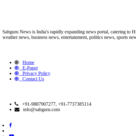
ABOUT US
Sabguru News is India's rapidly expanding news portal, catering to H
weather news, business news, entertainment, politics news, sports news
QUICK LINKS
Home
E-Paper
Privacy Policy
Contact Us
CONTACT DETAILS
+91-9887907277, +91-7737385114
info@sabguru.com