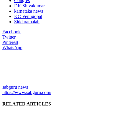
Congres
DK Shivakumar
karnataka news
KC Venugopal
Siddaramaiah
Facebook
Twitter
Pinterest
WhatsApp
sabguru news
https://www.sabguru.com/
RELATED ARTICLES