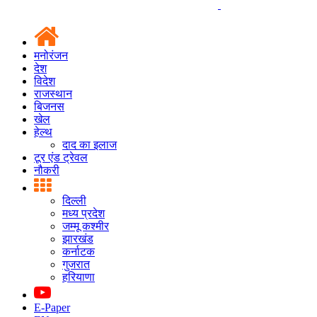
मनोरंजन
देश
विदेश
राजस्थान
बिजनस
खेल
हेल्थ
दाद का इलाज
टूर एंड ट्रेवल
नौकरी
दिल्ली
मध्य प्रदेश
जम्मू कश्मीर
झारखंड
कर्नाटक
गुजरात
हरियाणा
E-Paper