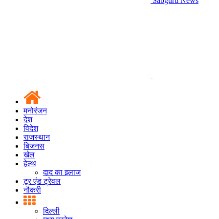
Sabguru News
मनोरंजन
देश
विदेश
राजस्थान
बिजनस
खेल
हेल्थ
दाद का इलाज
टूर एंड ट्रेवल
नौकरी
दिल्ली