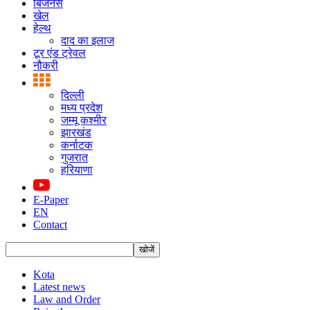
बिजनस
खेल
हेल्थ
दाद का इलाज
टूर एंड ट्रेवल
नौकरी
दिल्ली
मध्य प्रदेश
जम्मू कश्मीर
झारखंड
कर्नाटक
गुजरात
हरियाणा
E-Paper
EN
Contact
Kota
Latest news
Law and Order