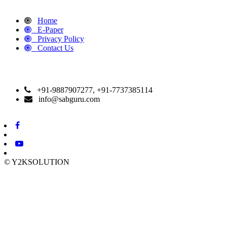
Home
E-Paper
Privacy Policy
Contact Us
CONTACT DETAILS
+91-9887907277, +91-7737385114
info@sabguru.com
© Y2KSOLUTION