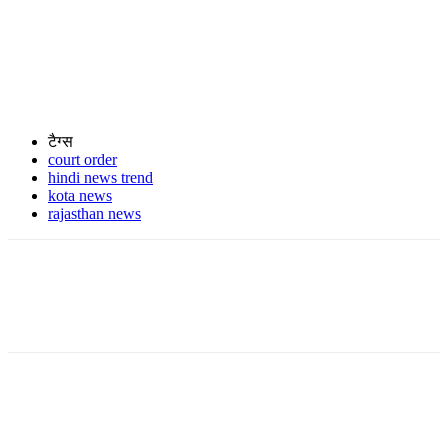
टैग्स
court order
hindi news trend
kota news
rajasthan news