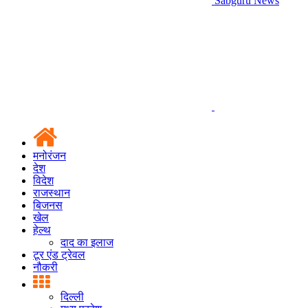
Sabguru News
मनोरंजन
देश
विदेश
राजस्थान
बिजनस
खेल
हेल्थ
दाद का इलाज
टूर एंड ट्रेवल
नौकरी
दिल्ली