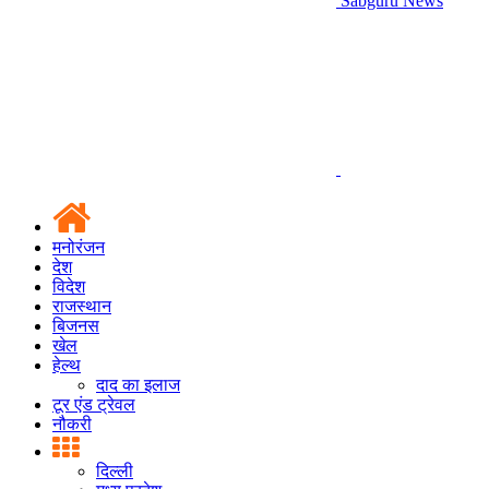
Sabguru News
मनोरंजन
देश
विदेश
राजस्थान
बिजनस
खेल
हेल्थ
दाद का इलाज
टूर एंड ट्रेवल
नौकरी
दिल्ली