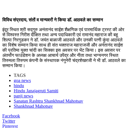
विविध संप्रदाय, संतों व मान्यवरों ने किया डॉ. आठवले का सम्मान
इंदूर स्थित श्री सद्गुरु अनंतानंद साईश शैक्षणिक एवं पारमार्थिक ट्रस्ट की ओर
से विश्वस्त गिरीश दीक्षित तथा अन्य पदाधिकारी एवं रामानंद महाराज की बहू
शिल्पा निरगुडकर ने डॉ. जयंत बाळाजी आठवले और उनकी पत्नी कुंदा आठवले
का विशेष सम्मान किया साथ ही संत भक्तराज महाराजजी और अनंतानंद साईश
की प्रतिमा युक्त चांदी का सिक्का इस अवसर पर भेंट किया। इस अवसर पर
अंतर्योग फाउंडेशन के अध्यक्ष आचार्य उपेंद्र और नीता तथा भाग्यनगर स्थित
तिरुमला तिरुपम कंपनी के संस्थापक नंगुनेरी चंद्रशेखरजी ने भी डॉ. आठवले का
सम्मान किया।
TAGS
goa news
hindu
Hindu Janajagruti Samiti
panji news
Sanatan Rashtra Shankhnad Mahotsav
Shankhnad Mahotsav
Facebook
Twitter
Pinterest