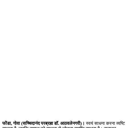
फोंडा, गोवा (सच्चिदानंद परब्रह्म डॉ. आठवलेनगरी)।
स्वयं साधना करना व्यष्टि