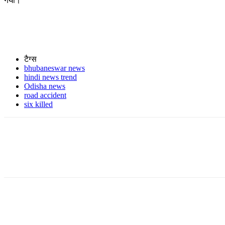
गया।
टैग्स
bhubaneswar news
hindi news trend
Odisha news
road accident
six killed