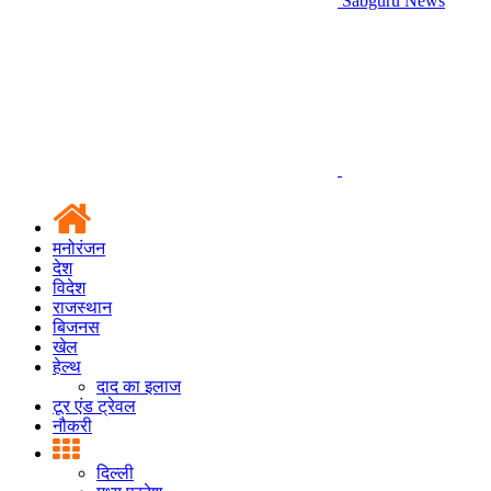
Sabguru News
मनोरंजन
देश
विदेश
राजस्थान
बिजनस
खेल
हेल्थ
दाद का इलाज
टूर एंड ट्रेवल
नौकरी
दिल्ली