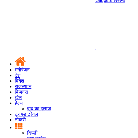
Sabguru News
मनोरंजन
देश
विदेश
राजस्थान
बिजनस
खेल
हेल्थ
दाद का इलाज
टूर एंड ट्रेवल
नौकरी
दिल्ली