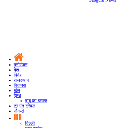
Sabguru News
मनोरंजन
देश
विदेश
राजस्थान
बिजनस
खेल
हेल्थ
दाद का इलाज
टूर एंड ट्रेवल
नौकरी
दिल्ली