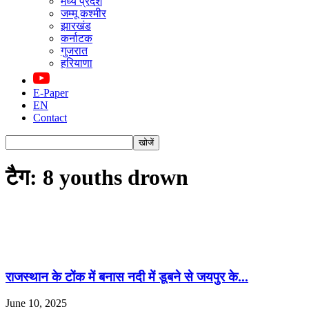
मध्य प्रदेश
जम्मू कश्मीर
झारखंड
कर्नाटक
गुजरात
हरियाणा
E-Paper
EN
Contact
टैग: 8 youths drown
राजस्थान के टोंक में बनास नदी में डूबने से जयपुर के...
June 10, 2025