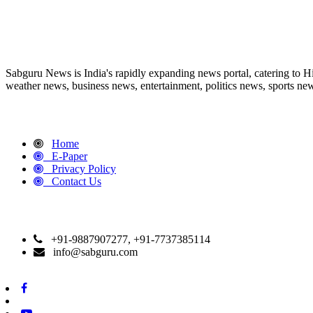
ABOUT US
Sabguru News is India's rapidly expanding news portal, catering to H
weather news, business news, entertainment, politics news, sports news
QUICK LINKS
Home
E-Paper
Privacy Policy
Contact Us
CONTACT DETAILS
+91-9887907277, +91-7737385114
info@sabguru.com