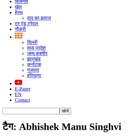
बिजनस
खेल
हेल्थ
दाद का इलाज
टूर एंड ट्रेवल
नौकरी
दिल्ली
मध्य प्रदेश
जम्मू कश्मीर
झारखंड
कर्नाटक
गुजरात
हरियाणा
E-Paper
EN
Contact
टैग: Abhishek Manu Singhvi