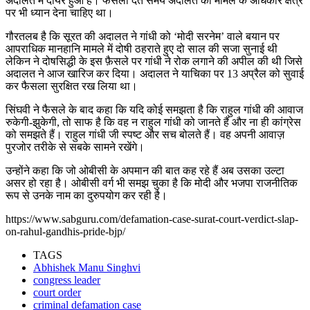
अदालत में दायर हुआ है। फैसला देते समय अदालत को मामले के अधिकार क्षेत्र
पर भी ध्यान देना चाहिए था।
गौरतलब है कि सूरत की अदालत ने गांधी को ‘मोदी सरनेम’ वाले बयान पर
आपराधिक मानहानि मामले में दोषी ठहराते हुए दो साल की सजा सुनाई थी
लेकिन ने दोषसिद्धी के इस फ़ैसले पर गांधी ने रोक लगाने की अपील की थी जिसे
अदालत ने आज खारिज कर दिया। अदालत ने याचिका पर 13 अप्रैल को सुवाई
कर फैसला सुरक्षित रख लिया था।
सिंघवी ने फैसले के बाद कहा कि यदि कोई समझता है कि राहुल गांधी की आवाज
रुकेगी-झुकेगी, तो साफ है कि वह न राहुल गांधी को जानते हैं और ना ही कांग्रेस
को समझते हैं। राहुल गांधी जी स्पष्ट और सच बोलते हैं। वह अपनी आवाज़
पुरजोर तरीके से सबके सामने रखेंगे।
उन्होंने कहा कि जो ओबीसी के अपमान की बात कह रहे हैं अब उसका उल्टा
असर हो रहा है। ओबीसी वर्ग भी समझ चुका है कि मोदी और भजपा राजनीतिक
रूप से उनके नाम का दुरुपयोग कर रही है।
https://www.sabguru.com/defamation-case-surat-court-verdict-slap-
on-rahul-gandhis-pride-bjp/
TAGS
Abhishek Manu Singhvi
congress leader
court order
criminal defamation case