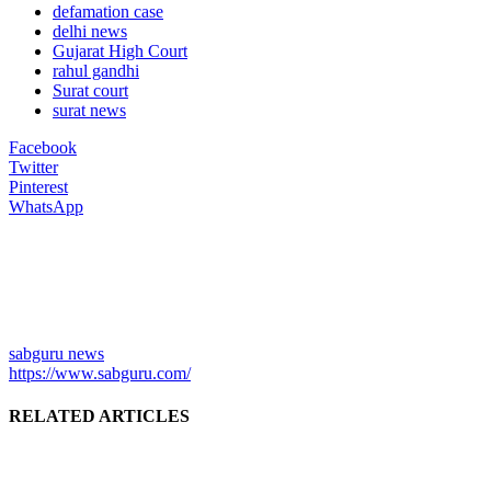
defamation case
delhi news
Gujarat High Court
rahul gandhi
Surat court
surat news
Facebook
Twitter
Pinterest
WhatsApp
sabguru news
https://www.sabguru.com/
RELATED ARTICLES