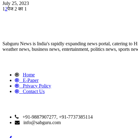
July 25, 2023
1
2
पेज 2 का 1
ABOUT US
Sabguru News is India's rapidly expanding news portal, catering to H
weather news, business news, entertainment, politics news, sports news
QUICK LINKS
Home
E-Paper
Privacy Policy
Contact Us
CONTACT DETAILS
+91-9887907277, +91-7737385114
info@sabguru.com