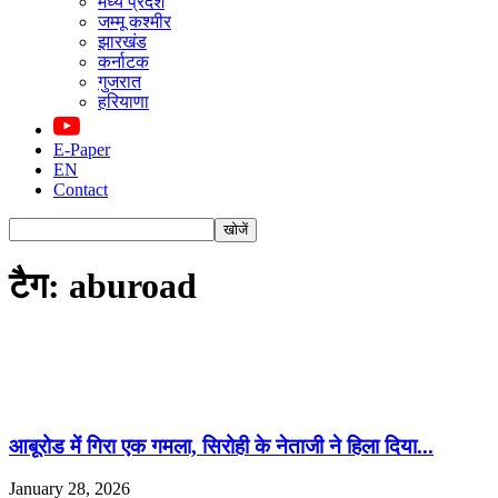
मध्य प्रदेश
जम्मू कश्मीर
झारखंड
कर्नाटक
गुजरात
हरियाणा
E-Paper
EN
Contact
टैग: aburoad
आबूरोड में गिरा एक गमला, सिरोही के नेताजी ने हिला दिया...
January 28, 2026