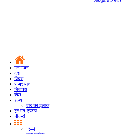
Sabguru News
मनोरंजन
देश
विदेश
राजस्थान
बिजनस
खेल
हेल्थ
दाद का इलाज
टूर एंड ट्रेवल
नौकरी
दिल्ली