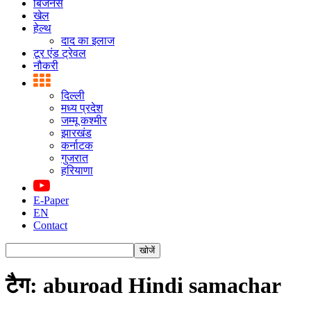
बिजनस
खेल
हेल्थ
दाद का इलाज
टूर एंड ट्रेवल
नौकरी
दिल्ली
मध्य प्रदेश
जम्मू कश्मीर
झारखंड
कर्नाटक
गुजरात
हरियाणा
E-Paper
EN
Contact
टैग: aburoad Hindi samachar