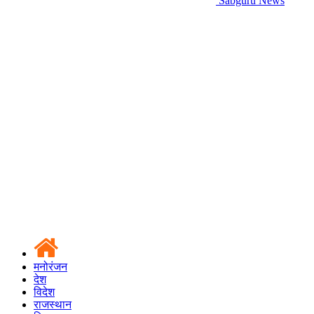
Sabguru News
मनोरंजन
देश
विदेश
राजस्थान