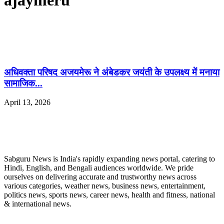
ajaymeru
अधिवक्ता परिषद अजयमेरू ने अंबेडकर जयंती के उपलक्ष्य में मनाया
सामाजिक...
April 13, 2026
ABOUT US
Sabguru News is India's rapidly expanding news portal, catering to
Hindi, English, and Bengali audiences worldwide. We pride
ourselves on delivering accurate and trustworthy news across
various categories, weather news, business news, entertainment,
politics news, sports news, career news, health and fitness, national
& international news.
QUICK LINKS