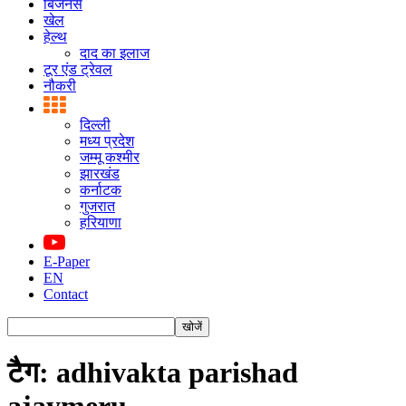
बिजनस
खेल
हेल्थ
दाद का इलाज
टूर एंड ट्रेवल
नौकरी
दिल्ली
मध्य प्रदेश
जम्मू कश्मीर
झारखंड
कर्नाटक
गुजरात
हरियाणा
E-Paper
EN
Contact
टैग: adhivakta parishad