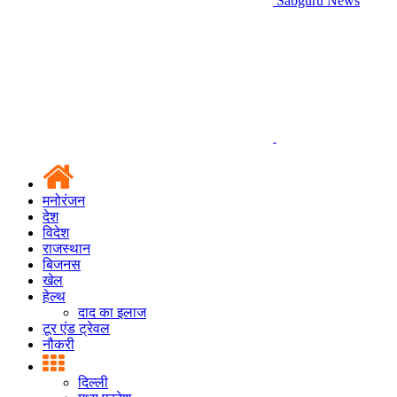
Sabguru News
मनोरंजन
देश
विदेश
राजस्थान
बिजनस
खेल
हेल्थ
दाद का इलाज
टूर एंड ट्रेवल
नौकरी
दिल्ली