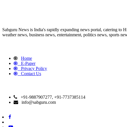
ABOUT US
Sabguru News is India's rapidly expanding news portal, catering to H
weather news, business news, entertainment, politics news, sports news
QUICK LINKS
Home
E-Paper
Privacy Policy
Contact Us
CONTACT DETAILS
+91-9887907277, +91-7737385114
info@sabguru.com