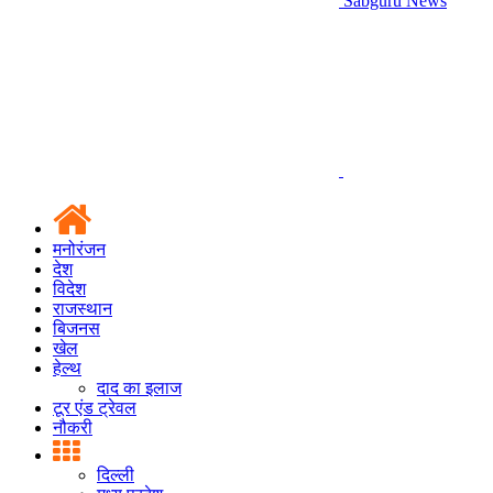
Sabguru News
मनोरंजन
देश
विदेश
राजस्थान
बिजनस
खेल
हेल्थ
दाद का इलाज
टूर एंड ट्रेवल
नौकरी
दिल्ली