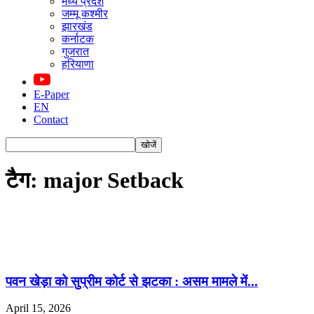
मध्य प्रदेश
जम्मू कश्मीर
झारखंड
कर्नाटक
गुजरात
हरियाणा
E-Paper
EN
Contact
टैग: major Setback
पवन खेड़ा को सुप्रीम कोर्ट से झटका : असम मामले में...
April 15, 2026