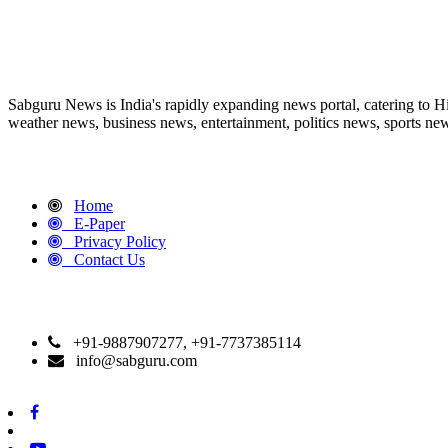
ABOUT US
Sabguru News is India's rapidly expanding news portal, catering to H
weather news, business news, entertainment, politics news, sports news
QUICK LINKS
Home
E-Paper
Privacy Policy
Contact Us
CONTACT DETAILS
+91-9887907277, +91-7737385114
info@sabguru.com