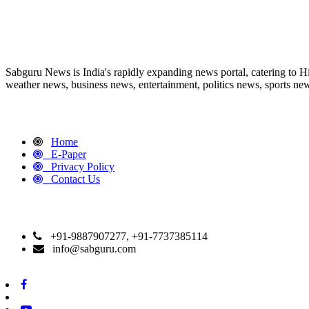
ABOUT US
Sabguru News is India's rapidly expanding news portal, catering to H
weather news, business news, entertainment, politics news, sports news
QUICK LINKS
Home
E-Paper
Privacy Policy
Contact Us
CONTACT DETAILS
+91-9887907277, +91-7737385114
info@sabguru.com