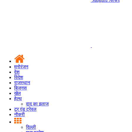
Sabguru News
मनोरंजन
देश
विदेश
राजस्थान
बिजनस
खेल
हेल्थ
दाद का इलाज
टूर एंड ट्रेवल
नौकरी
दिल्ली