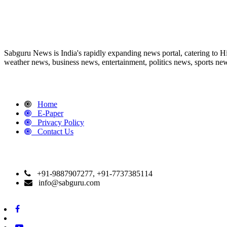
ABOUT US
Sabguru News is India's rapidly expanding news portal, catering to H
weather news, business news, entertainment, politics news, sports news
QUICK LINKS
Home
E-Paper
Privacy Policy
Contact Us
CONTACT DETAILS
+91-9887907277, +91-7737385114
info@sabguru.com