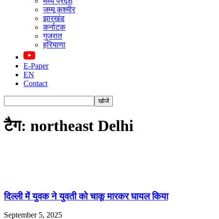
मध्य प्रदेश
जम्मू कश्मीर
झारखंड
कर्नाटक
गुजरात
हरियाणा
E-Paper
EN
Contact
टैग: northeast Delhi
दिल्ली में युवक ने युवती को चाकू मारकर घायल किया
September 5, 2025