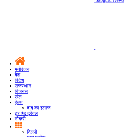
Sabguru News
मनोरंजन
देश
विदेश
राजस्थान
बिजनस
खेल
हेल्थ
दाद का इलाज
टूर एंड ट्रेवल
नौकरी
दिल्ली