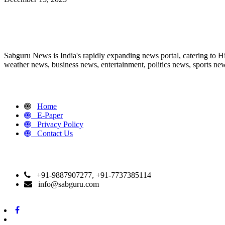
ABOUT US
Sabguru News is India's rapidly expanding news portal, catering to H
weather news, business news, entertainment, politics news, sports news
QUICK LINKS
Home
E-Paper
Privacy Policy
Contact Us
CONTACT DETAILS
+91-9887907277, +91-7737385114
info@sabguru.com