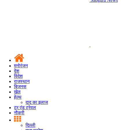
Sabguru News
मनोरंजन
देश
विदेश
राजस्थान
बिजनस
खेल
हेल्थ
दाद का इलाज
टूर एंड ट्रेवल
नौकरी
दिल्ली