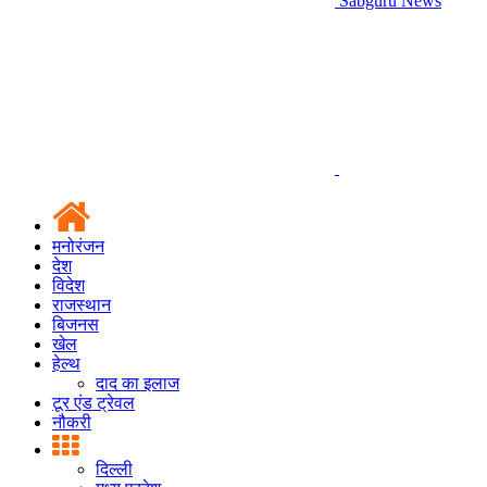
Sabguru News
मनोरंजन
देश
विदेश
राजस्थान
बिजनस
खेल
हेल्थ
दाद का इलाज
टूर एंड ट्रेवल
नौकरी
दिल्ली