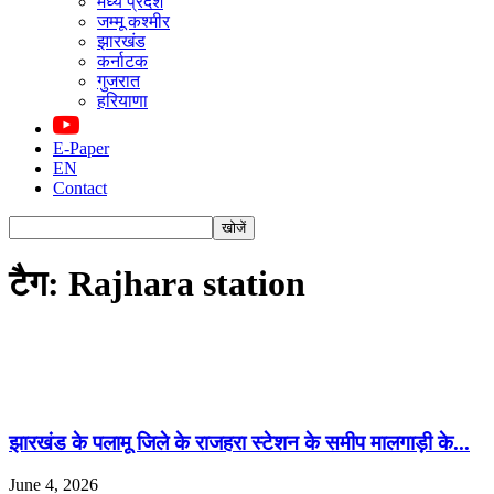
मध्य प्रदेश
जम्मू कश्मीर
झारखंड
कर्नाटक
गुजरात
हरियाणा
E-Paper
EN
Contact
टैग: Rajhara station
झारखंड के पलामू जिले के राजहरा स्टेशन के समीप मालगाड़ी के...
June 4, 2026