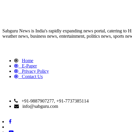
ABOUT US
Sabguru News is India's rapidly expanding news portal, catering to H
weather news, business news, entertainment, politics news, sports news
QUICK LINKS
Home
E-Paper
Privacy Policy
Contact Us
CONTACT DETAILS
+91-9887907277, +91-7737385114
info@sabguru.com