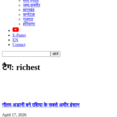
मध्य प्रदेश
जम्मू कश्मीर
झारखंड
कर्नाटक
गुजरात
हरियाणा
E-Paper
EN
Contact
टैग: richest
गौतम अडानी बने एशिया के सबसे अमीर इंसान
April 17, 2026