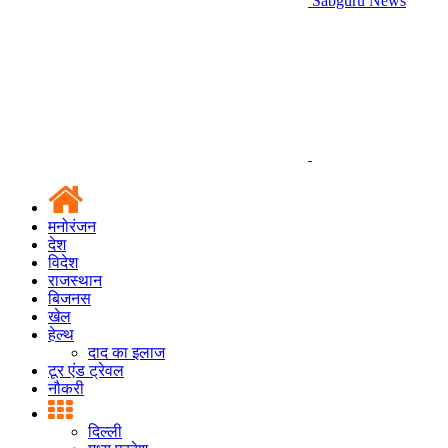
Sabguru News
मनोरंजन
देश
विदेश
राजस्थान
बिजनस
खेल
हेल्थ
दाद का इलाज
टूर एंड ट्रेवल
नौकरी
दिल्ली