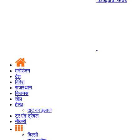
Sabguru News
मनोरंजन
देश
विदेश
राजस्थान
बिजनस
खेल
हेल्थ
दाद का इलाज
टूर एंड ट्रेवल
नौकरी
दिल्ली