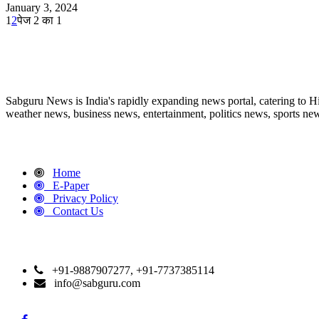
January 3, 2024
1
2
पेज 2 का 1
ABOUT US
Sabguru News is India's rapidly expanding news portal, catering to H
weather news, business news, entertainment, politics news, sports news
QUICK LINKS
Home
E-Paper
Privacy Policy
Contact Us
CONTACT DETAILS
+91-9887907277, +91-7737385114
info@sabguru.com