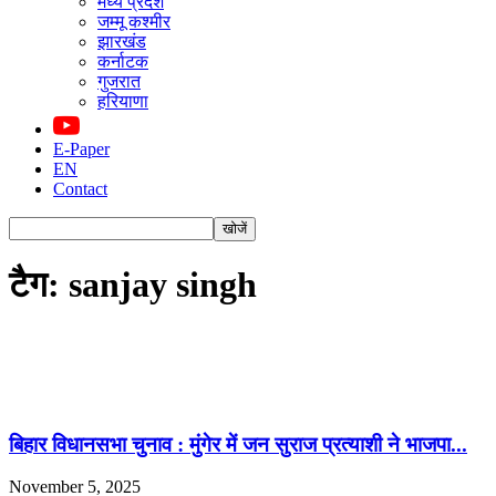
मध्य प्रदेश
जम्मू कश्मीर
झारखंड
कर्नाटक
गुजरात
हरियाणा
E-Paper
EN
Contact
टैग: sanjay singh
बिहार विधानसभा चुनाव : मुंगेर में जन सुराज प्रत्याशी ने भाजपा...
November 5, 2025