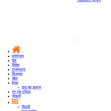
Sabguru News
मनोरंजन
देश
विदेश
राजस्थान
बिजनस
खेल
हेल्थ
दाद का इलाज
टूर एंड ट्रेवल
नौकरी
दिल्ली