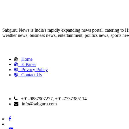
ABOUT US
Sabguru News is India's rapidly expanding news portal, catering to H
weather news, business news, entertainment, politics news, sports news
QUICK LINKS
Home
E-Paper
Privacy Policy
Contact Us
CONTACT DETAILS
+91-9887907277, +91-7737385114
info@sabguru.com