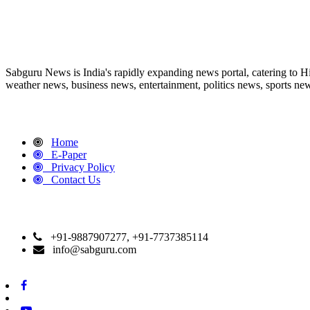
ABOUT US
Sabguru News is India's rapidly expanding news portal, catering to H
weather news, business news, entertainment, politics news, sports news
QUICK LINKS
Home
E-Paper
Privacy Policy
Contact Us
CONTACT DETAILS
+91-9887907277, +91-7737385114
info@sabguru.com