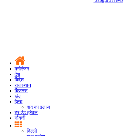
Sabguru News
मनोरंजन
देश
विदेश
राजस्थान
बिजनस
खेल
हेल्थ
दाद का इलाज
टूर एंड ट्रेवल
नौकरी
दिल्ली