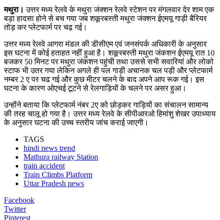
मथुरा।
उत्तर मध्य रेलवे के मथुरा जंक्शन रेलवे स्टेशन पर मंगलवार देर शाम एक
बड़ा हादसा होने से बच गया जब शकूरबस्ती मथुरा जंक्शन ईएमयू गाड़ी बैरियर
तोड़ कर प्लेटफार्म पर चढ़ गई।
उत्तर मध्य रेलवे आगरा मंडल की डीसीएम एवं जनसंपर्क अधिकारी के अनुसार
इस घटना में कोई हताहत नहीं हुआ है। शकूरबस्ती मथुरा जंकशन ईएमयू रात 10
बजकर 50 मिनट पर मथुरा जंकशन पहुंची तथा उससे सभी सवारियां और लोको
स्टाफ भी उतर गया लेकिन अगले ही पल गाड़ी अचानक चल पड़ी और प्लेटफार्म
नम्बर 2 ए पर चढ गई और कुछ मीटर चलने के बाद अपने आप रूक गई। इस
घटना के कारण ओएचई टूटने से रेलगाड़ियों के चलने पर असर हुआ।
उन्होंने बताया कि प्लेटफार्म नंबर 2ए को छोड़कर गाड़ियों का संचालन सामान्य
की तरह चालू हो गया है। उत्तर मध्य रेलवे के सीपीआरओ हिमांशु शेखर उपाध्याय
के अनुसार घटना की उच्च स्तरीय जांच कराई जाएगी।
TAGS
hindi news trend
Mathura railway Station
train accident
Train Climbs Platform
Uttar Pradesh news
Facebook
Twitter
Pinterest