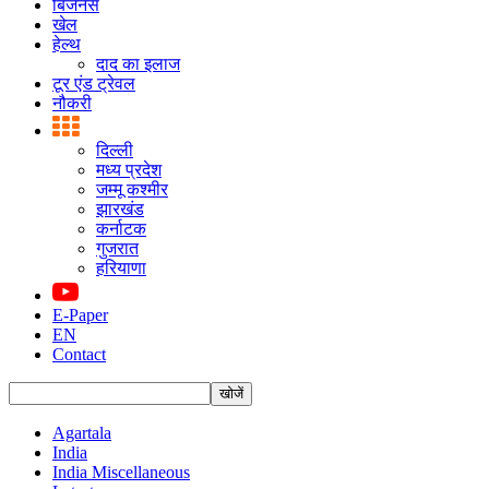
बिजनस
खेल
हेल्थ
दाद का इलाज
टूर एंड ट्रेवल
नौकरी
दिल्ली
मध्य प्रदेश
जम्मू कश्मीर
झारखंड
कर्नाटक
गुजरात
हरियाणा
E-Paper
EN
Contact
Agartala
India
India Miscellaneous