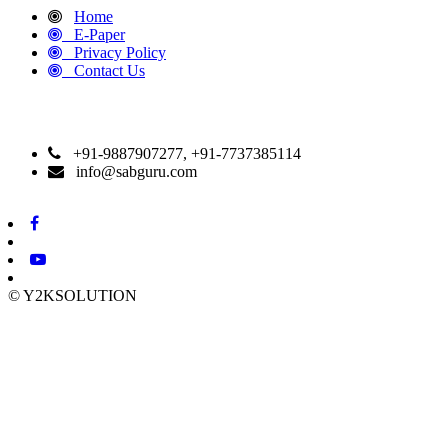
Home
E-Paper
Privacy Policy
Contact Us
CONTACT DETAILS
+91-9887907277, +91-7737385114
info@sabguru.com
© Y2KSOLUTION