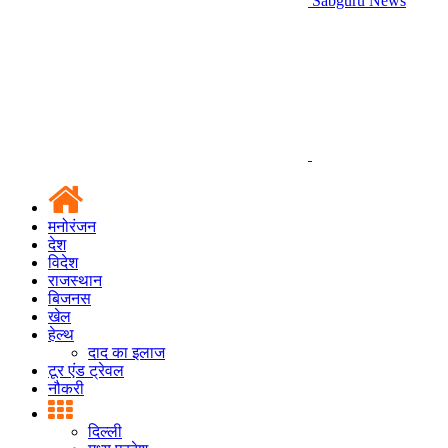
Sabguru News
मनोरंजन
देश
विदेश
राजस्थान
बिजनस
खेल
हेल्थ
दाद का इलाज
टूर एंड ट्रेवल
नौकरी
दिल्ली