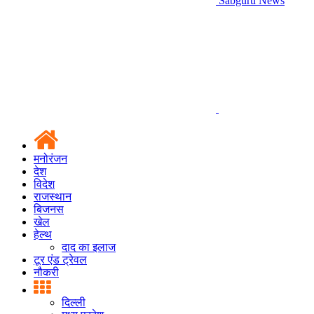
Sabguru News
मनोरंजन
देश
विदेश
राजस्थान
बिजनस
खेल
हेल्थ
दाद का इलाज
टूर एंड ट्रेवल
नौकरी
दिल्ली