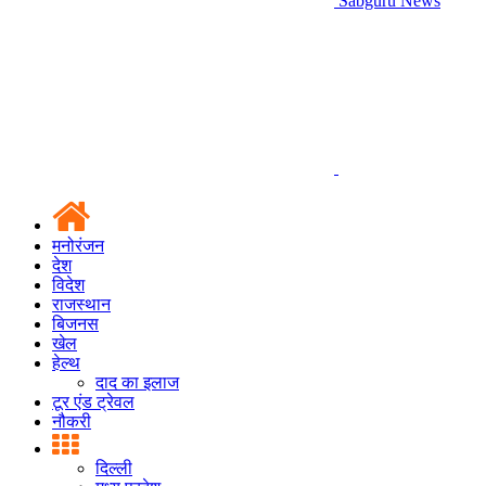
Sabguru News
मनोरंजन
देश
विदेश
राजस्थान
बिजनस
खेल
हेल्थ
दाद का इलाज
टूर एंड ट्रेवल
नौकरी
दिल्ली