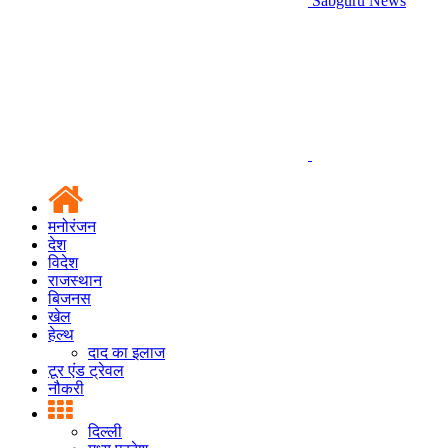
Sabguru News
मनोरंजन
देश
विदेश
राजस्थान
बिजनस
खेल
हेल्थ
दाद का इलाज
टूर एंड ट्रेवल
नौकरी
दिल्ली