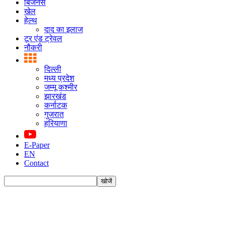
बिजनस
खेल
हेल्थ
दाद का इलाज
टूर एंड ट्रेवल
नौकरी
दिल्ली
मध्य प्रदेश
जम्मू कश्मीर
झारखंड
कर्नाटक
गुजरात
हरियाणा
E-Paper
EN
Contact