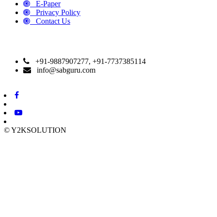
E-Paper
Privacy Policy
Contact Us
CONTACT DETAILS
+91-9887907277, +91-7737385114
info@sabguru.com
© Y2KSOLUTION