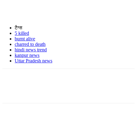
टैग्स
5 killed
burnt alive
charred to death
hindi news trend
kanpur news
Uttar Pradesh news