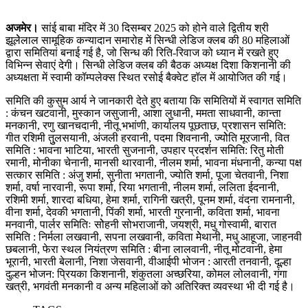
अजमेर।
सांई बाबा मंदिर में 30 दिसम्बर 2025 को होने वाले द्वितीय श्री
झूलेेलाल सामूहिक कन्यादान समारोह में सिन्धी लेडिज क्लब की 80 महिलाओं
द्वारा समितियां बनाई गई है, जो सिन्ध की रिति-रिवाज को ध्यान में रखते हुए
विभिन्न सेवाएं देगी। सिन्धी लेडिज क्लब की बैठक अध्यक्ष दिशा किशनानी की
अध्यक्षता में स्वामी कॉम्पलेक्स स्थित रसोई बैक्वेट हॉल में आयोजित की गई।
समिति की कुसुम आर्य ने जानकारी देते हुए बताया कि समितियों में स्वागत समिति
: कंचन खटवानी, मुस्कान जसुजानी, आशा लुधानी, ममता साधवानी, कान्ता
मनकानी, रणु खानचदानी, नीतू भभांणी, कार्यालय पूछताछ, प्रशासन समिति:
गीत रशिमी तुुलसयानी, अंजली हरवानी, पदमा शिवनानी, ज्योेति मूरजानी, वित
समिति : भावना भाटिया, भारती सुजनानी, उपहार प्रदर्शन समिति: रितु मोती
रमानी, मोनीका चेनानी, मानसी थारवानी, नीलम शर्मा, भावना मंधनानी, कन्या पक्ष
सत्कार समिति : अंजु शर्मा, सुनीता भगतानी, ज्योति शर्मा, पूजा चेतवानी, निशा
शर्मा, वर्षा नारवानी, रूपा शर्मा, रिया भगतानी, नीलम शर्मा, ललिता ईदनानी,
रशिमी शर्मा, शारदा बधिया, हेमा शर्मा, रागिनी खत्री, पूनम शर्मा, वंदना रामनानी,
वीना शर्मा, देवकी भगतानी, पिंकी शर्मा, भारती गुरनानी, कविता शर्मा, भावना
मनवानी, पार्लर समितिः सोेहनी सोभराजानी, जयश्री, मधु गोस्वामी, बारात
समिति : निर्मला लखवानी, सपना लखवानी, कविता मेेथानी, मधु आहूजा, जाहनवी
छबलानी, फेरा स्थल नियंत्रण समिति : बीना लालवानी, नीतू मोटवानी, हेमा
भूरानी, भारती बेलानी, निशा जेसवानी, वीआईपी भोजन : आरती तनवानी, दूल्हा
दुल्हन भोजन: प्रियका किशनानी, शंकुतला अच्छरिया, कोमल लोलवानी, गंगा
खत्री, भगवंती मनकानी व अन्य महिलाओं को अतिरिक्त व्यवस्था भी दी गई है।