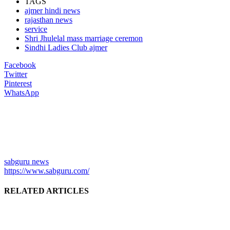
TAGS
ajmer hindi news
rajasthan news
service
Shri Jhulelal mass marriage ceremon
Sindhi Ladies Club ajmer
Facebook
Twitter
Pinterest
WhatsApp
sabguru news
https://www.sabguru.com/
RELATED ARTICLES