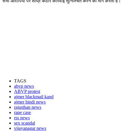
सभी आरोपियों पर शीघ्र कठोर कार्रवाई सुनिश्चित करने की मांग करती है।
TAGS
abvp news
ABVP protest
ajmer blackmail kand
ajmer hindi news
rajasthan news
rape case
rss news
sex scandal
vijayanagar news