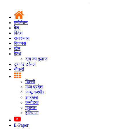
मनोरंजन
देश
विदेश
राजस्थान
बिजनस
खेल
हेल्थ
दाद का इलाज
टूर एंड ट्रेवल
नौकरी
दिल्ली
मध्य प्रदेश
जम्मू कश्मीर
झारखंड
कर्नाटक
गुजरात
हरियाणा
E-Paper