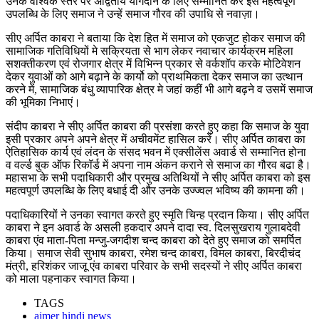
उनके वैश्विक स्तर पर अद्वितीय योगदान के लिए सम्मानित कर इस महत्वपूर्ण
उपलब्धि के लिए समाज ने उन्हें समाज गौरव की उपाधि से नवाज़ा।
सीए अर्पित काबरा ने बताया कि देश हित में समाज को एकजुट होकर समाज की
सामाजिक गतिविधियों मे सक्रियता से भाग लेकर नवाचार कार्यक्रम महिला
सशक्तीकरण एवं रोजगार क्षेत्र में विभिन्न प्रकार से वर्कशॉप करके मोटिवेशन
देकर युवाओं को आगे बढ़ाने के कार्यो को प्राथमिकता देकर समाज का उत्थान
करने में, सामाजिक बंधु व्यापारिक क्षेत्र मे जहां कहीं भी आगे बढ़ने व उसमें समाज
की भूमिका निभाएं।
संदीप काबरा ने सीए अर्पित काबरा की प्रसंशा करते हुए कहा कि समाज के युवा
इसी प्रकार अपने अपने क्षेत्र में अचीवमेंट हासिल करें। सीए अर्पित काबरा का
ऐतिहासिक कार्य एवं लंदन के संसद भवन में एक्सीलेंस अवार्ड से सम्मानित होना
व वर्ल्ड बुक ऑफ रिकॉर्ड में अपना नाम अंकन कराने से समाज का गौरव बढा है।
महासभा के सभी पदाधिकारी और प्रमुख अतिथियों ने सीए अर्पित काबरा को इस
महत्वपूर्ण उपलब्धि के लिए बधाई दी और उनके उज्ज्वल भविष्य की कामना की।
पदाधिकारियों ने उनका स्वागत करते हुए स्मृति चिन्ह प्रदान किया। सीए अर्पित
काबरा ने इन अवार्ड के असली हकदार अपने दादा स्व. दिलसुखराय गुलाबदेवी
काबरा एंव माता-पिता मन्जु-जगदीश चन्द काबरा को देते हुए समाज को समर्पित
किया। समाज सेवी सुभाष काबरा, रमेश चन्द काबरा, विमल काबरा, बिरदीचंद
मंत्री, हरिशंकर जाजू एंव काबरा परिवार के सभी सदस्यों ने सीए अर्पित काबरा
को माला पहनाकर स्वागत किया।
TAGS
ajmer hindi news