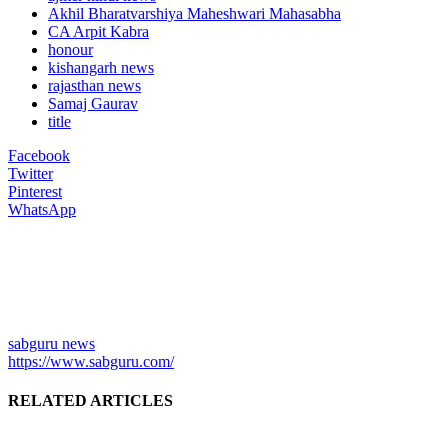
Akhil Bharatvarshiya Maheshwari Mahasabha
CA Arpit Kabra
honour
kishangarh news
rajasthan news
Samaj Gaurav
title
Facebook
Twitter
Pinterest
WhatsApp
sabguru news
https://www.sabguru.com/
RELATED ARTICLES