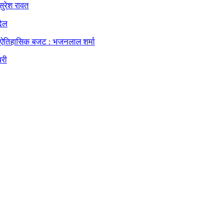
सुरेश रावत
देल
ा ऐतिहासिक बजट : भजनलाल शर्मा
धरी