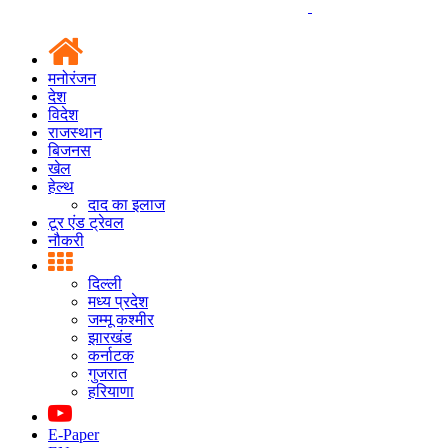
मनोरंजन
देश
विदेश
राजस्थान
बिजनस
खेल
हेल्थ
दाद का इलाज
टूर एंड ट्रेवल
नौकरी
दिल्ली
मध्य प्रदेश
जम्मू कश्मीर
झारखंड
कर्नाटक
गुजरात
हरियाणा
E-Paper