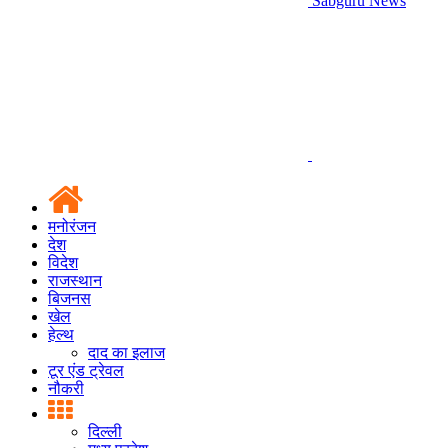
Sabguru News
मनोरंजन
देश
विदेश
राजस्थान
बिजनस
खेल
हेल्थ
दाद का इलाज
टूर एंड ट्रेवल
नौकरी
दिल्ली