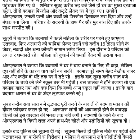
पहुंचकर छिप गए थे। शनिवार सुबह करीब छह बजे जैसे ही घर का मुख्य दरवाजा
खुला, तीनों बदमाश पिस्तौल और कट्टे लेकर घर में घुस गए। उन्होंने
ओमप्रकाश, उनकी पत्नी और बच्चों को पिस्तौल दिखाकर डरा दिया और उन्हें
बंधक बना लिया। परिवार के सदस्यों के हाथ-पैर और मुंह बांध दिए और उनके
साथ मारपीट की।
सूत्रों ने बताया कि बदमाशों ने पहले महिला के शरीर पर पहने हुए आभूषण
उतरवाए, फिर अलमारी की चाबियां लेकर उसमें रखे करीब 15 तोला सोने के
जेवर, नकदी और अन्य कीमती सामान समेट लिया। इस दौरान वे परिवार को
लगातार धमकाते रहे। महिला को दुष्कर्म की धमकी देकर भी डराया गया।
ओमप्रकाश ने बताया कि बदमाशों ने घर में चाय बनाने के लिए भी कहा, लेकिन
दूध नहीं होने के कारण चाय नहीं बन सकी। बदमाश पूरे समय बेहद बेखौफ नजर
आए और करीब दो घंटे तक घर में डटे रहे। इसके बाद सुबह करीब सात बजे
परिवार के बच्चे को लेने स्कूल बस भी पहुंची। बस चालक ने हॉर्न बजाया तो एक
बदमाश बाहर गया और कह दिया कि बच्चा आज स्कूल नहीं जाएगा। इसके बाद
बदमाश आराम से घर के अंदर लूटपाट करते रहे।
सुबह करीब सवा सात बजे लूटपाट पूरी करने के बाद तीनों बदमाश मकान की
दीवार फांदकर फरार हो गए। आसपास लोगों की आवाजाही होने के बावजूद
किसी को इस वारदात की भनक तक नहीं लगी। बदमाशों के जाने के बाद
ओमप्रकाश ने किसी तरह अपने हाथ-पैर खोले और पड़ोसियों को सूचना दी।
इसके बाद पुलिस को सूचना दी गई। सूचना मिलते ही पुलिस मौके पर पहुंची और
घटनास्थल का बारीकी से निरीक्षण। पुलिस ने आसपास लगे सीसीटीवी कैमरों