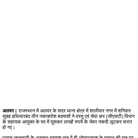
अलवर।
राजस्थान में अलवर के सदर थाना क्षेत्र में शालीमार नगर में शनिवार
सुबह हथियारबंद तीन नकाबपोश बदमाशों ने वस्तु एवं सेवा कर (जीएसटी) विभाग
के सहायक आयुक्त के घर में घुसकर लाखों रुपये के जेवर नकदी लूटकर फरार
हो गए।
प्राप्त जानकारी के अनुसार बदमाश रात में ही ओमप्रकाश के मकान की छत पर