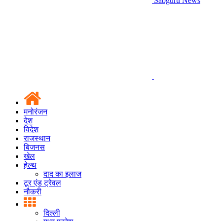
Sabguru News
मनोरंजन
देश
विदेश
राजस्थान
बिजनस
खेल
हेल्थ
दाद का इलाज
टूर एंड ट्रेवल
नौकरी
दिल्ली