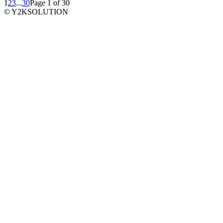
1
2
3
...
30
Page 1 of 30
© Y2KSOLUTION