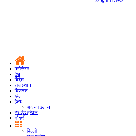
Sabguru News
मनोरंजन
देश
विदेश
राजस्थान
बिजनस
खेल
हेल्थ
दाद का इलाज
टूर एंड ट्रेवल
नौकरी
दिल्ली