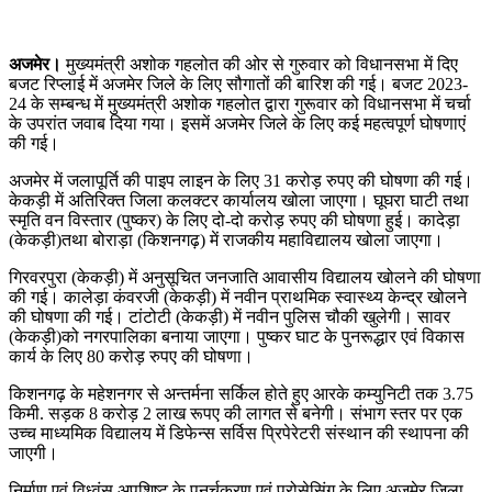
अजमेर।
मुख्यमंत्री अशोक गहलोत की ओर से गुरुवार को विधानसभा में दिए
बजट रिप्लाई में अजमेर जिले के लिए सौगातों की बारिश की गई। बजट 2023-
24 के सम्बन्ध में मुख्यमंत्री अशोक गहलोत द्वारा गुरूवार को विधानसभा में चर्चा
के उपरांत जवाब दिया गया। इसमें अजमेर जिले के लिए कई महत्वपूर्ण घोषणाएं
की गई।
अजमेर में जलापूर्ति की पाइप लाइन के लिए 31 करोड़ रुपए की घोषणा की गई।
केकड़ी में अतिरिक्त जिला कलक्टर कार्यालय खोला जाएगा। घूघरा घाटी तथा
स्मृति वन विस्तार (पुष्कर) के लिए दो-दो करोड़ रुपए की घोषणा हुई। कादेड़ा
(केकड़ी)तथा बोराड़ा (किशनगढ़) में राजकीय महाविद्यालय खोला जाएगा।
गिरवरपुरा (केकड़ी) में अनुसूचित जनजाति आवासीय विद्यालय खोलने की घोषणा
की गई। कालेड़ा कंवरजी (केकड़ी) में नवीन प्राथमिक स्वास्थ्य केन्द्र खोलने
की घोषणा की गई। टांटोटी (केकड़ी) में नवीन पुलिस चौकी खुलेगी। सावर
(केकड़ी)को नगरपालिका बनाया जाएगा। पुष्कर घाट के पुनरूद्धार एवं विकास
कार्य के लिए 80 करोड़ रुपए की घोषणा।
किशनगढ़ के महेशनगर से अन्तर्मना सर्किल होते हुए आरके कम्युनिटी तक 3.75
किमी. सड़क 8 करोड़ 2 लाख रूपए की लागत से बनेगी। संभाग स्तर पर एक
उच्च माध्यमिक विद्यालय में डिफेन्स सर्विस प्रिपेरेटरी संस्थान की स्थापना की
जाएगी।
निर्माण एवं विध्वंस अपशिष्ट के पुनर्चक्रण एवं प्रोसेसिंग के लिए अजमेर जिला